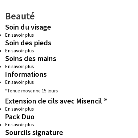
Aller
au
Beauté
contenu
principal
Soin du visage
En savoir plus
sur
Soin des pieds
Soin
du
En savoir plus
sur
visage
Soins des mains
Soin
des
En savoir plus
sur
pieds
Informations
Soins
des
En savoir plus
sur
mains
Informations
*Tenue moyenne 15 jours
Extension de cils avec Misencil ®
En savoir plus
sur
Pack Duo
Extension
de
En savoir plus
sur
cils
Sourcils signature
Pack
avec
Duo