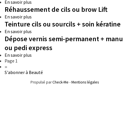
Misencil
En savoir plus
sur
®
Réhaussement de cils ou brow Lift
Sourcils
signature
En savoir plus
sur
Teinture cils ou sourcils + soin kératine
Réhaussement
de
En savoir plus
sur
cils
Dépose vernis semi-permanent + manu
Teinture
ou
cils
brow
ou pedi express
ou
Lift
sourcils
En savoir plus
sur
+
Pagination
Page 1
Dépose
soin
Page
››
vernis
kératine
suivante
S'abonner à Beauté
semi-
permanent
Propulsé par
Check-Me
-
Mentions légales
+
manu
ou
pedi
express