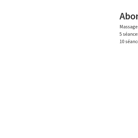
Aller
au
Abo
contenu
principal
Massage 
5 séance
10 séanc