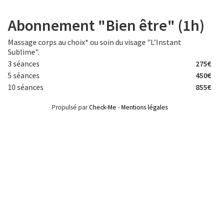
Aller
au
Abonnement "Bien être" (1h)
contenu
principal
Massage corps au choix* ou soin du visage "L’Instant
Sublime".
3 séances
275€
5 séances
450€
10 séances
855€
Propulsé par
Check-Me
-
Mentions légales