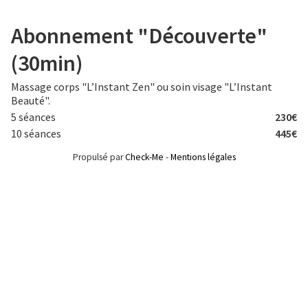
Aller
au
Abonnement "Découverte"
contenu
principal
(30min)
Massage corps "L’Instant Zen" ou soin visage "L’Instant
Beauté".
5 séances
230€
10 séances
445€
Propulsé par
Check-Me
-
Mentions légales